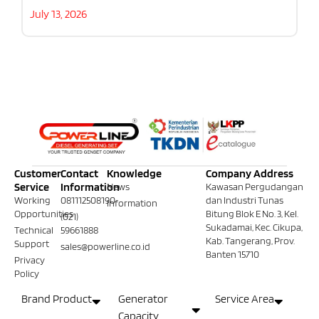
July 13, 2026
Customer
Contact
Knowledge
Company Address
Service
Information
News
Kawasan Pergudangan
Working
081112508190
dan Industri Tunas
Information
Opportunities
Bitung Blok E No. 3, Kel.
(021)
Sukadamai, Kec. Cikupa,
Technical
59661888
Kab. Tangerang, Prov.
Support
sales@powerline.co.id
Banten 15710
Privacy
Policy
Brand Product
Generator
Service Area
Capacity