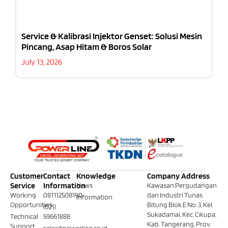
Service & Kalibrasi Injektor Genset: Solusi Mesin
Pincang, Asap Hitam & Boros Solar
July 13, 2026
Customer
Contact
Knowledge
Company Address
Service
Information
News
Kawasan Pergudangan
Working
081112508190
dan Industri Tunas
Information
Opportunities
Bitung Blok E No. 3, Kel.
(021)
Sukadamai, Kec. Cikupa,
Technical
59661888
Kab. Tangerang, Prov.
Support
sales@powerline.co.id