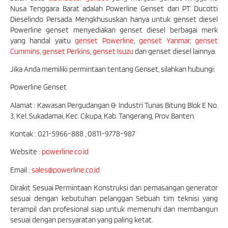
Nusa Tenggara Barat adalah Powerline Genset dari PT. Ducotti
Dieselindo Persada. Mengkhususkan hanya untuk genset diesel
Powerline genset menyediakan genset diesel berbagai merk
yang handal yaitu
genset Powerline
,
genset Yanmar
,
genset
Cummins
,
genset Perkins
,
genset Isuzu
dan genset diesel lainnya.
Jika Anda memiliki permintaan tentang Genset, silahkan hubungi:
Powerline Genset
Alamat : Kawasan Pergudangan & Industri Tunas Bitung Blok E No.
3, Kel. Sukadamai, Kec. Cikupa, Kab. Tangerang, Prov. Banten.
Kontak : 021-5966-888 , 0811-9778-987
Website :
powerline.co.id
Email :
sales@powerline.co.id
Dirakit Sesuai Permintaan Konstruksi dan pemasangan generator
sesuai dengan kebutuhan pelanggan Sebuah tim teknisi yang
terampil dan profesional siap untuk memenuhi dan membangun
sesuai dengan persyaratan yang paling ketat.