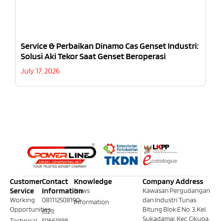
Service & Perbaikan Dinamo Cas Genset Industri:
Solusi Aki Tekor Saat Genset Beroperasi
July 17, 2026
Customer
Contact
Knowledge
Company Address
Service
Information
News
Kawasan Pergudangan
Working
081112508190
dan Industri Tunas
Information
Opportunities
Bitung Blok E No. 3, Kel.
(021)
Sukadamai, Kec. Cikupa,
Technical
59661888