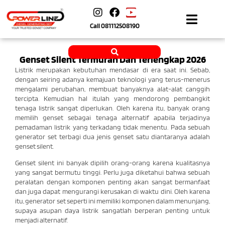
Call
081112508190
Genset Silent Termurah Dan Terlengkap 2026
Listrik merupakan kebutuhan mendasar di era saat ini. Sebab,
dengan seiring adanya kemajuan teknologi yang terus-menerus
mengalami perubahan, membuat banyaknya alat-alat canggih
tercipta. Kemudian hal itulah yang mendorong pembangkit
tenaga listrik sangat diperlukan. Oleh karena itu, banyak orang
memilih genset sebagai tenaga alternatif apabila terjadinya
pemadaman listrik yang terkadang tidak menentu. Pada sebuah
generator set terbagi dua jenis genset satu diantaranya adalah
genset silent.
Genset silent ini banyak dipilih orang-orang karena kualitasnya
yang sangat bermutu tinggi. Perlu juga diketahui bahwa sebuah
peralatan dengan komponen penting akan sangat bermanfaat
dan juga dapat mengurangi kerusakan di waktu dini. Oleh karena
itu, generator set seperti ini memiliki komponen dalam menunjang,
supaya asupan daya listrik sangatlah berperan penting untuk
menjadi alternatif.