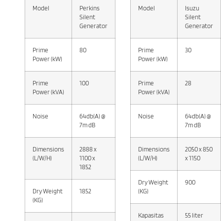
Model
Perkins
Model
Isuzu
Silent
Silent
Generator
Generator
Prime
80
Prime
30
Power (kW)
Power (kW)
Prime
100
Prime
28
Power (kVA)
Power (kVA)
Noise
64db(A) @
Noise
64db(A) @
7m dB
7m dB
Dimensions
2888 x
Dimensions
2050 x 850
(L/W/H)
1100 x
(L/W/H)
x 1150
1852
Dry Weight
900
Dry Weight
1852
(KG)
(KG)
Kapasitas
55 liter