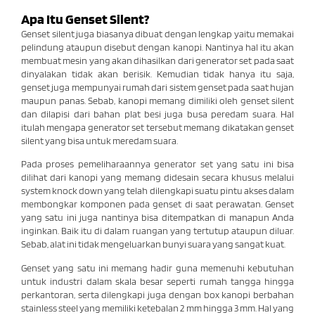
Apa Itu Genset Silent?
Genset silent juga biasanya dibuat dengan lengkap yaitu memakai
pelindung ataupun disebut dengan kanopi. Nantinya hal itu akan
membuat mesin yang akan dihasilkan dari generator set pada saat
dinyalakan tidak akan berisik. Kemudian tidak hanya itu saja,
genset juga mempunyai rumah dari sistem genset pada saat hujan
maupun panas. Sebab, kanopi memang dimiliki oleh genset silent
dan dilapisi dari bahan plat besi juga busa peredam suara. Hal
itulah mengapa generator set tersebut memang dikatakan genset
silent yang bisa untuk meredam suara.
Pada proses pemeliharaannya generator set yang satu ini bisa
dilihat dari kanopi yang memang didesain secara khusus melalui
system knock down yang telah dilengkapi suatu pintu akses dalam
membongkar komponen pada genset di saat perawatan. Genset
yang satu ini juga nantinya bisa ditempatkan di manapun Anda
inginkan. Baik itu di dalam ruangan yang tertutup ataupun diluar.
Sebab, alat ini tidak mengeluarkan bunyi suara yang sangat kuat.
Genset yang satu ini memang hadir guna memenuhi kebutuhan
untuk industri dalam skala besar seperti rumah tangga hingga
perkantoran, serta dilengkapi juga dengan box kanopi berbahan
stainless steel yang memiliki ketebalan 2 mm hingga 3 mm. Hal yang