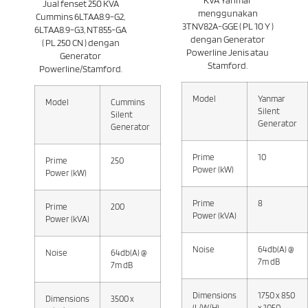
Jual fenset 250 KVA
menggunakan
Cummins 6LTAA8.9-G2,
3TNV82A-GGE ( PL 10 Y )
6LTAA8.9-G3, NT855-GA
dengan Generator
( PL 250 CN ) dengan
Powerline Jenis atau
Generator
Stamford.
Powerline/Stamford.
Model
Yanmar
Model
Cummins
Silent
Silent
Generator
Generator
Prime
10
Prime
250
Power (kW)
Power (kW)
Prime
8
Prime
200
Power (kVA)
Power (kVA)
Noise
64db(A) @
Noise
64db(A) @
7m dB
7m dB
Dimensions
1750 x 850
Dimensions
3500 x
(L/W/H)
x 1050