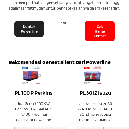
akan memperlihatkan genset yang satu ini sangat bermutu tinggi
adalah sangat mudah untuk pengaplikasiannya dalam keseharian.
Atau
Kontak
Cek
Powerline
Harga
Genset
Rekomendasi Genset Silent Dari Powerline
PL 100 P Perkins
PL 30 IZ Isuzu
Jual Genset 100 KVA
Jual genset Isuzu 30
Perkins 1104C-44TAG2 (
kVA JE493ZDB-04 ( PL
PL 100 P ) dengan
30 IZ ) mengadopsi
Generator Powerline.
mesin Isuzu Jiangxi.