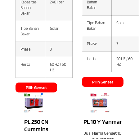
Kapasitas
240 liter
Bahan
Bahan
Bakar
Bakar
Tipe Bahan
Solar
Tipe Bahan
Solar
Bakar
Bakar
Phase
3
Phase
3
Hertz
50 HZ / 60
Hertz
50 HZ / 60
HZ
HZ
Pilih Genset
Pilih Genset
PL 250 CN
PL 10 Y Yanmar
Cummins
Jual Harga Genset 10
KVA Yanmar