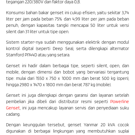
tegangan 220/380V dan faktor daya 0,8.
Konsumsi bahan bakar genset ini cukup efisien, yaitu sekitar 3,74
liter per jam pada beban 75% dan 4,99 liter per jam pada beban
penuh, dengan kapasitas tangki mencapai 50 liter untuk versi
silent dan 31 liter untuk tipe open.
Sistem starter-nya sudah menggunakan elektrik dengan modul
kontrol digital (seperti Deep Sea), serta dilengkapi alternator
Stamford PI144D atau yang setara.
Genset ini hadir dalam berbagai tipe, seperti silent, open, dan
mobile, dengan dimensi dan bobot yang bervariasi tergantung
tipe: mulai dari 1550 x 750 x 1000 mm dan berat 500 kg (open),
hingga 2980 x 1470 x 1800 mm dan berat 787 kg (mobile).
Genset ini juga dilengkapi dengan garansi dan layanan setelah
pembelian jika dibeli dari distributor resmi seperti
Powerline
Genset
, ini juga mencakup layanan servis dan penyediaan suku
cadang.
Dengan keunggulan tersebut, genset Yanmar 20 kVA cocok
digunakan di berbagai lingkungan yang membutuhkan suplai