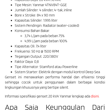
Tipe Mesin: Yanmar 4TNV84T-GGE
Jumlah Silinder: 4 silinder, 4-tak, inline
Bore x Stroke: 84 x 90 mm
Kapasitas Silinder: 1.995 liter
Sistem Pendingin: Radiator (water-cooled)
Konsumsi Bahan Bakar:
3,74 L/jam pada beban 75%
4,99 L/jam pada beban 100%
Kapasitas Oli: 7,4 liter
Frekuensi: 50 Hz @ 1500 RPM
Tegangan Output: 220/380V
Faktor Daya: 0,8
Tipe Alternator: Stamford atau Powerline
Sistem Starter: Elektrik dengan modul kontrol Deep Sea
Genset ini menawarkan performa handal dan efisiensi tinggi
sehingga cocok untuk penggunaan dalam berbagai kondisi
lingkungan khususnya yang bertipe silent.
Informasi spesifikasi genset 20 kVA Yanmar lengkap ada
disini
.
Apa Saja Keunggulan Dari