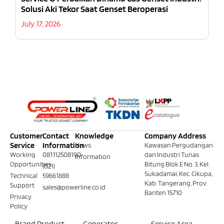
Solusi Aki Tekor Saat Genset Beroperasi
July 17, 2026
Customer
Contact
Knowledge
Company Address
Service
Information
News
Kawasan Pergudangan
Working
081112508190
dan Industri Tunas
Information
Opportunities
Bitung Blok E No. 3, Kel.
(021)
Sukadamai, Kec. Cikupa,
Technical
59661888
Kab. Tangerang, Prov.
Support
sales@powerline.co.id
Banten 15710
Privacy
Policy
Brand Product
Generator
Service Area