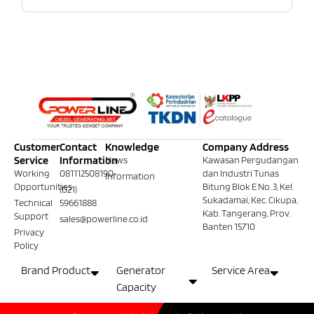
Customer
Contact
Knowledge
Company Address
Service
Information
News
Kawasan Pergudangan
Working
081112508190
dan Industri Tunas
Information
Opportunities
Bitung Blok E No. 3, Kel.
(021)
Sukadamai, Kec. Cikupa,
Technical
59661888
Kab. Tangerang, Prov.
Support
sales@powerline.co.id
Banten 15710
Privacy
Policy
Brand Product
Generator
Service Area
Capacity