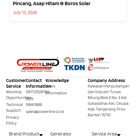
Pincang, Asap Hitam & Boros Solar
July 13, 2026
Customer
Contact
Knowledge
Company Address
Service
Information
News
Kawasan Pergudangan
Working
081112508190
dan Industri Tunas
Information
Opportunities
Bitung Blok E No. 3, Kel.
(021)
Sukadamai, Kec. Cikupa,
Technical
59661888
Kab. Tangerang, Prov.
Support
sales@powerline.co.id
Banten 15710
Privacy
Policy
Brand Product
Generator
Service Area