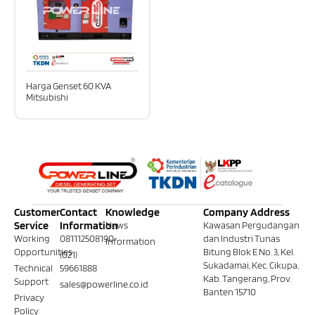
Harga Genset 60 KVA
Mitsubishi
Customer
Contact
Knowledge
Company Address
Service
Information
News
Kawasan Pergudangan
Working
081112508190
dan Industri Tunas
Information
Opportunities
Bitung Blok E No. 3, Kel.
(021)
Sukadamai, Kec. Cikupa,
Technical
59661888
Kab. Tangerang, Prov.
Support
sales@powerline.co.id
Banten 15710
Privacy
Policy