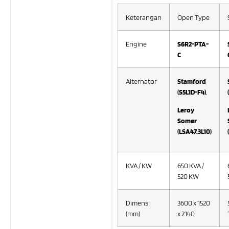
Keterangan
Open Type
Engine
S6R2-PTA-
C
Alternator
Stamford
(S5L1D-F4)
,
Leroy
Somer
(LSA47.3L10
)
KVA / KW
650 KVA /
520 KW
Dimensi
3600 x 1520
(mm)
x 2140