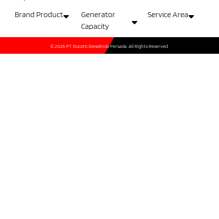
Brand Product
Generator
Service Area
Capacity
© 2026 PT. Ducotti Dieselindo Persada. All Rights Reserved.