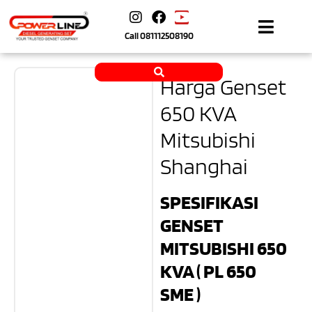
Call
081112508190
Harga Genset
650 KVA
Mitsubishi
Shanghai
SPESIFIKASI
GENSET
MITSUBISHI 650
KVA ( PL 650
SME )