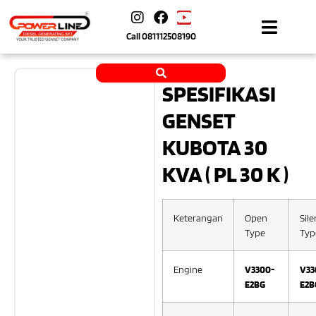
Call
081112508190
SPESIFIKASI
GENSET
KUBOTA 30
KVA ( PL 30 K )
Keterangan
Open
Sile
Type
Typ
Engine
V3300-
V33
E2BG
E2B