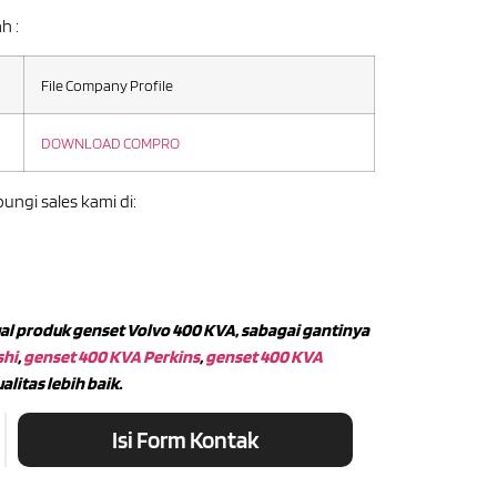
h :
File Company Profile
DOWNLOAD COMPRO
gi sales kami di:
jual produk genset Volvo 400 KVA, sabagai gantinya
shi
,
genset 400 KVA Perkins
,
genset 400 KVA
litas lebih baik.
Isi Form Kontak