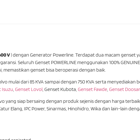
400 V
) dengan Generator Powerline. Terdapat dua macam genset yan
ergaransi. Seluruh Genset POWERLINE menggunakan 100% GENUINE 
i, memastikan genset bisa beroperasi dengan baik.
vo mulai dari 85 KVA sampai dengan 750 KVA serta menyediakan b
 Isuzu
,
Genset Lovol
, Genset Kubota,
Genset Fawde
,
Genset Doosa
 yang siap bersaing dengan produk sejenis dengan harga terbaik.
atur Elang, IPC Power, Sinarmas, Hinohidro, Wika dan lain-lain den