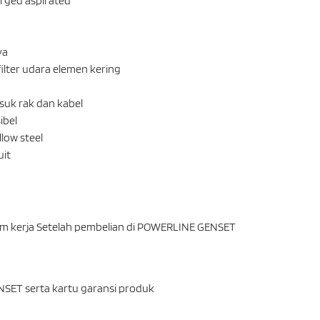
arged aspirated
ya
filter udara elemen kering
suk rak dan kabel
ibel
low steel
uit
jam kerja Setelah pembelian di POWERLINE GENSET
NSET serta kartu garansi produk