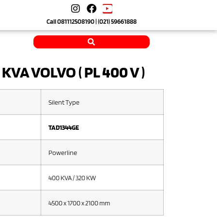
Call
081112508190
| (021) 59661888
KVA VOLVO ( PL 400 V )
Silent Type
TAD1344GE
Powerline
400 KVA / 320 KW
4500 x 1700 x 2100 mm