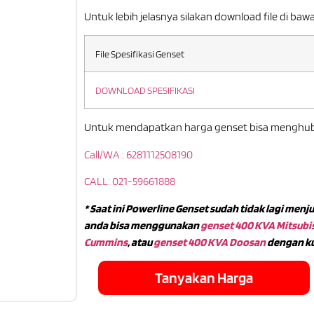
Untuk lebih jelasnya silakan download file di bawa
File Spesifikasi Genset
DOWNLOAD SPESIFIKASI
Untuk mendapatkan harga genset bisa menghubun
Call/WA : 6281112508190
CALL: 021-59661888
* Saat ini Powerline Genset sudah tidak lagi men
anda bisa menggunakan
genset 400 KVA Mitsubi
Cummins
, atau
genset 400 KVA Doosan
dengan kua
Tanyakan Harga