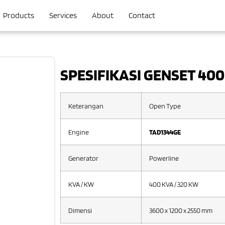
Products
Services
About
Contact
SPESIFIKASI GENSET 400 
Keterangan
Open Type
Engine
TAD1344GE
Generator
Powerline
KVA / KW
400 KVA / 320 KW
Dimensi
3600 x 1200 x 2550 mm