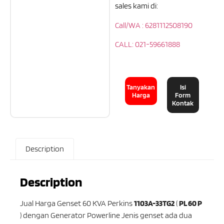
sales kami di:
Call/WA : 6281112508190
CALL: 021-59661888
Tanyakan
Isi
Harga
Form
Kontak
Description
Description
Jual Harga Genset 60 KVA Perkins
1103A-33TG2
(
PL 60 P
) dengan Generator Powerline Jenis genset ada dua