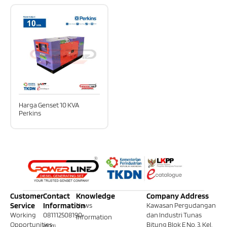
Harga Genset 10 KVA
Perkins
Customer
Contact
Knowledge
Company Address
Service
Information
News
Kawasan Pergudangan
Working
081112508190
dan Industri Tunas
Information
Opportunities
Bitung Blok E No. 3, Kel.
(021)