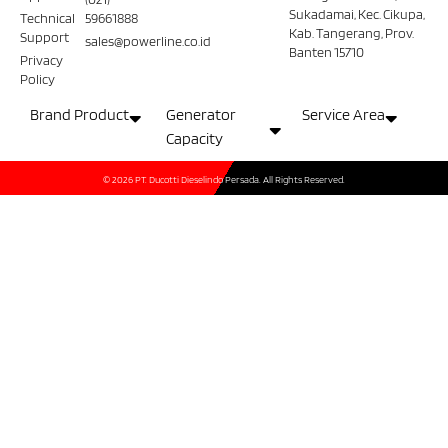
Sukadamai, Kec. Cikupa,
Technical
59661888
Kab. Tangerang, Prov.
Support
sales@powerline.co.id
Banten 15710
Privacy
Policy
Brand Product
Generator
Service Area
Capacity
© 2026 PT. Ducotti Dieselindo Persada. All Rights Reserved.