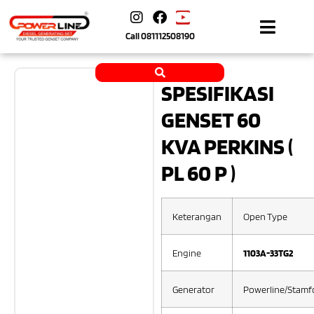
Call
081112508190
SPESIFIKASI
GENSET 60
KVA PERKINS (
PL 60 P )
Keterangan
Open Type
Engine
1103A-33TG2
Generator
Powerline/Stamf