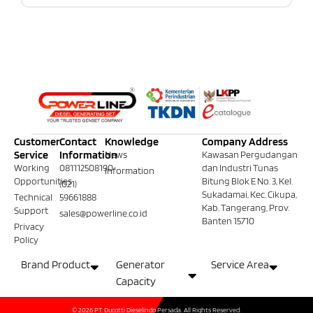
Customer
Contact
Knowledge
Company Address
Service
Information
News
Kawasan Pergudangan
Working
081112508190
dan Industri Tunas
Information
Opportunities
Bitung Blok E No. 3, Kel.
(021)
Sukadamai, Kec. Cikupa,
Technical
59661888
Kab. Tangerang, Prov.
Support
sales@powerline.co.id
Banten 15710
Privacy
Policy
Brand Product
Generator
Service Area
Capacity
© 2026 PT. Ducotti Dieselindo Persada. All Rights Reserved.