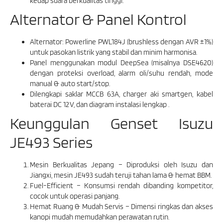
kedap suara berkualitas tinggi.
Alternator & Panel Kontrol
Alternator: Powerline PWL184J (brushless dengan AVR ±1%)
untuk pasokan listrik yang stabil dan minim harmonisa.
Panel menggunakan modul DeepSea (misalnya DSE4620)
dengan proteksi overload, alarm oli/suhu rendah, mode
manual & auto start/stop.
Dilengkapi saklar MCCB 63A, charger aki smartgen, kabel
baterai DC 12 V, dan diagram instalasi lengkap .
Keunggulan Genset Isuzu
JE493 Series
Mesin Berkualitas Jepang – Diproduksi oleh Isuzu dan
Jiangxi, mesin JE493 sudah teruji tahan lama & hemat BBM.
Fuel-Efficient – Konsumsi rendah dibanding kompetitor,
cocok untuk operasi panjang.
Hemat Ruang & Mudah Servis – Dimensi ringkas dan akses
kanopi mudah memudahkan perawatan rutin.