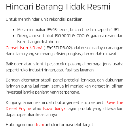
Hindari Barang Tidak Resmi
Untuk menghindari unit rekondisi, pastikan:
Mesin memakai JE493 series, bukan tipe lain seperti 4JB1
Dilengkapi sertifikat ISO 9001 & COO & garansi resmi dari
Isuzu Jiangxi distributor
Genset Isuzu 40 kVA
(JE493ZLDB‑02) adalah solusi daya cadangan
dan utama yang seimbang: efisien, ringkas, dan mudah dirawat.
Baik open atau silent tipe, cocok dipasang di berbagai jenis usaha
seperti ruko, industri ringan, atau fasilitas layanan.
Dengan alternator stabil, panel proteksi lengkap, dan dukungan
jaringan purna jual resmi semua ini menjadikan genset ini pilihan
investasi jangka panjang yang terpercaya.
Kunjungi laman resmi distributor genset isuzu seperti
Powerline
Diesel Engine
atau
Isuzu Jiangxi
agar produk yang ditawarkan
dapat dipastikan keasliannya.
Hubungi nomor
disini
untuk informasi lebih lanjut.