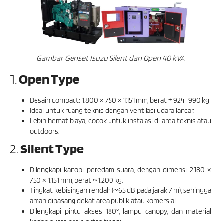
Gambar Genset Isuzu Silent dan Open 40 kVA
1.
Open Type
Desain compact: 1.800 × 750 × 1.151 mm, berat ± 924–990 kg
Ideal untuk ruang teknis dengan ventilasi udara lancar.
Lebih hemat biaya, cocok untuk instalasi di area teknis atau
outdoors.
2.
Silent Type
Dilengkapi kanopi peredam suara, dengan dimensi 2.180 ×
750 × 1.151 mm, berat ~1.200 kg.
Tingkat kebisingan rendah (~65 dB pada jarak 7 m), sehingga
aman dipasang dekat area publik atau komersial.
Dilengkapi pintu akses 180°, lampu canopy, dan material