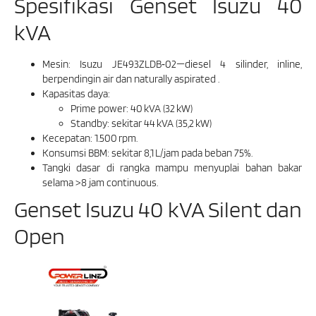
Spesifikasi Genset Isuzu 40
kVA
Mesin: Isuzu JE493ZLDB‑02—diesel 4 silinder, inline,
berpendingin air dan naturally aspirated .
Kapasitas daya:
Prime power: 40 kVA (32 kW)
Standby: sekitar 44 kVA (35,2 kW)
Kecepatan: 1.500 rpm.
Konsumsi BBM: sekitar 8,1 L/jam pada beban 75%.
Tangki dasar di rangka mampu menyuplai bahan bakar
selama >8 jam continuous.
Genset Isuzu 40 kVA Silent dan
Open