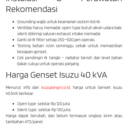
Rekomendasi
Grounding wajib untuk keamanan sistem listrik.
Ventilasi harus memadai: open type butuh aliran udara baik;
silent ddiiringi saluran exhaust intake memadai.
Ganti oli & filter setiap 250–500 jam operasi.
Testing beban rutin seminggu sekali untuk memastikan
kesiapan genset.
Cek pendingin & tangki – radiator bersih dan level bahan
bakar cukup untuk operasi panjang.
Harga Genset Isuzu 40 kVA
Menurut info dari
isuzujiangxi.co.id
, harga untuk Genset Isuzu
40 kVA berkisar:
Open type: sekitar Rp 120 juta
Silent type: sekitar Rp 130 juta
Harga dapat berubah, dan belum termasuk ongkos kirim atau
tambahan ATS/panel.