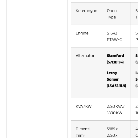
Keterangan
Open
S
Type
T
Engine
S16R2-
S
PTAW-C
P
Alternator
Stamford
S
(S7L1D-J4)
,
(
Leroy
L
Somer
S
(LSA52.3L9
)
(
KVA / KW
2250 KVA /
2
1800 KW
1
Dimensi
5689 x
4
(mm)
2250 x
C