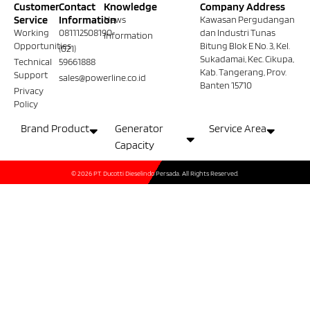
Customer
Contact
Knowledge
Company Address
Service
Information
News
Kawasan Pergudangan
Working
081112508190
dan Industri Tunas
Information
Opportunities
Bitung Blok E No. 3, Kel.
(021)
Sukadamai, Kec. Cikupa,
Technical
59661888
Kab. Tangerang, Prov.
Support
sales@powerline.co.id
Banten 15710
Privacy
Policy
Brand Product
Generator
Service Area
Capacity
© 2026 PT. Ducotti Dieselindo Persada. All Rights Reserved.