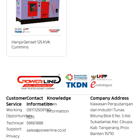
Harga Genset 125 KVA
Cummins
Customer
Contact
Knowledge
Company Address
Service
Information
News
Kawasan Pergudangan
Working
081112508190
dan Industri Tunas
Information
Opportunities
Bitung Blok E No. 3, Kel.
(021)
Sukadamai, Kec. Cikupa,
Technical
59661888
Kab. Tangerang, Prov.
Support
sales@powerline.co.id
Banten 15710
Privacy