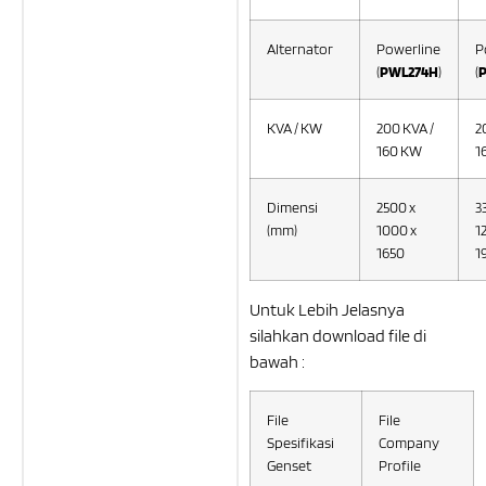
Alternator
Powerline
P
(
PWL274H
)
(
KVA / KW
200 KVA /
2
160 KW
1
Dimensi
2500 x
3
(mm)
1000 x
1
1650
1
Untuk Lebih Jelasnya
silahkan download file di
bawah :
File
File
Spesifikasi
Company
Genset
Profile