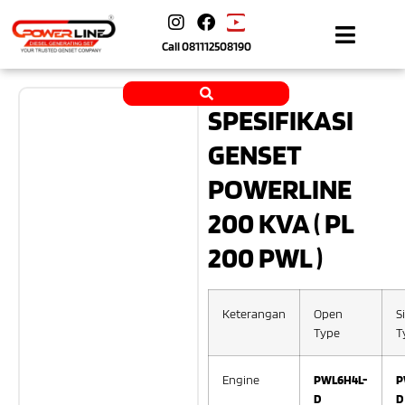
Call
081112508190
SPESIFIKASI
GENSET
POWERLINE
200 KVA ( PL
200 PWL )
Keterangan
Open
S
Type
T
Engine
PWL6H4L-
P
D
D