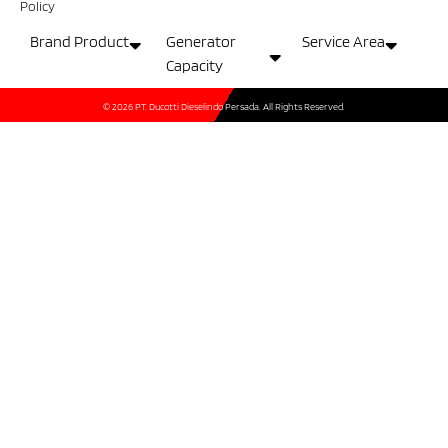
Policy
Brand Product
Generator
Service Area
Capacity
© 2026 PT. Ducotti Dieselindo Persada. All Rights Reserved.