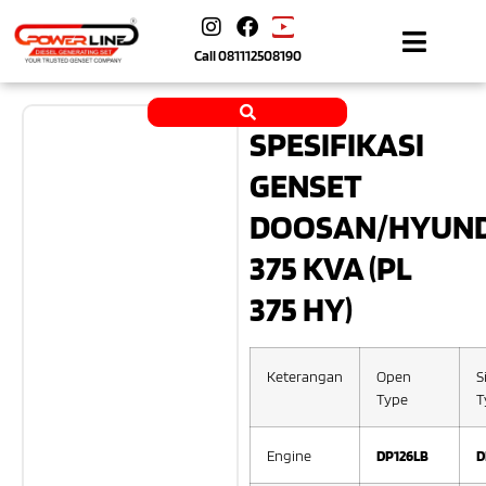
Call
081112508190
SPESIFIKASI
GENSET
DOOSAN/HYUND
375 KVA (PL
375 HY)
Keterangan
Open
S
Type
T
Engine
DP126LB
D