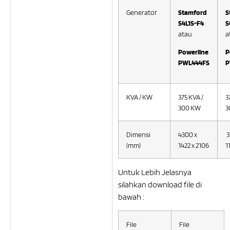
Generator
Stamford
S
S4L1S-F4
S
atau
a
Powerline
P
PWL444FS
P
KVA / KW
375 KVA /
3
300 KW
3
Dimensi
4300 x
3
(mm)
1422 x 2106
1
Untuk Lebih Jelasnya
silahkan download file di
bawah :
File
File