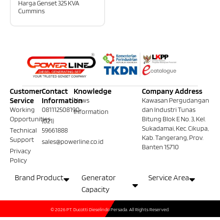
Harga Genset 325 KVA
Cummins
Customer
Contact
Knowledge
Company Address
Service
Information
News
Kawasan Pergudangan
Working
081112508190
dan Industri Tunas
Information
Opportunities
Bitung Blok E No. 3, Kel.
(021)
Sukadamai, Kec. Cikupa,
Technical
59661888
Kab. Tangerang, Prov.
Support
sales@powerline.co.id
Banten 15710
Privacy
Policy
Brand Product
Generator
Service Area
Capacity
© 2026 PT. Ducotti Dieselindo Persada. All Rights Reserved.