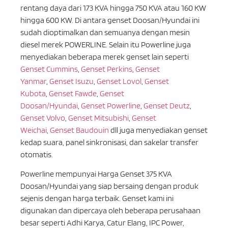
rentang daya dari 173 KVA hingga 750 KVA atau 160 KW
hingga 600 KW. Di antara genset Doosan/Hyundai ini
sudah dioptimalkan dan semuanya dengan mesin
diesel merek POWERLINE. Selain itu Powerline juga
menyediakan beberapa merek genset lain seperti
Genset Cummins
,
Genset Perkins
,
Genset
Yanmar
,
Genset Isuzu
,
Genset Lovol
,
Genset
Kubota
,
Genset Fawde
,
Genset
Doosan/Hyundai
,
Genset Powerline
,
Genset Deutz
,
Genset Volvo
,
Genset Mitsubishi
,
Genset
Weichai
,
Genset Baudouin
dll juga menyediakan genset
kedap suara, panel sinkronisasi, dan sakelar transfer
otomatis.
Powerline mempunyai Harga Genset 375 KVA
Doosan/Hyundai yang siap bersaing dengan produk
sejenis dengan harga terbaik. Genset kami ini
digunakan dan dipercaya oleh beberapa perusahaan
besar seperti Adhi Karya, Catur Elang, IPC Power,