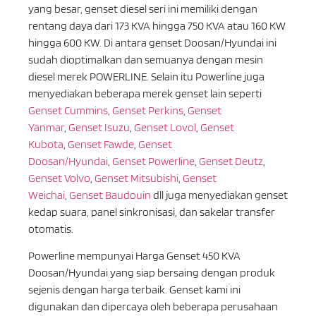
yang besar, genset diesel seri ini memiliki dengan
rentang daya dari 173 KVA hingga 750 KVA atau 160 KW
hingga 600 KW. Di antara genset Doosan/Hyundai ini
sudah dioptimalkan dan semuanya dengan mesin
diesel merek POWERLINE. Selain itu Powerline juga
menyediakan beberapa merek genset lain seperti
Genset Cummins
,
Genset Perkins
,
Genset
Yanmar
,
Genset Isuzu
,
Genset Lovol
,
Genset
Kubota
,
Genset Fawde
,
Genset
Doosan/Hyundai
,
Genset Powerline
,
Genset Deutz
,
Genset Volvo
,
Genset Mitsubishi
,
Genset
Weichai
,
Genset Baudouin
dll juga menyediakan genset
kedap suara, panel sinkronisasi, dan sakelar transfer
otomatis.
Powerline mempunyai Harga Genset 450 KVA
Doosan/Hyundai yang siap bersaing dengan produk
sejenis dengan harga terbaik. Genset kami ini
digunakan dan dipercaya oleh beberapa perusahaan