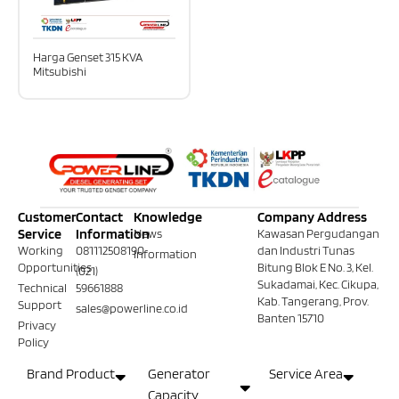
Harga Genset 315 KVA
Mitsubishi
Customer
Contact
Knowledge
Company Address
Service
Information
News
Kawasan Pergudangan
Working
081112508190
dan Industri Tunas
Information
Opportunities
Bitung Blok E No. 3, Kel.
(021)
Sukadamai, Kec. Cikupa,
Technical
59661888
Kab. Tangerang, Prov.
Support
sales@powerline.co.id
Banten 15710
Privacy
Policy
Brand Product
Generator
Service Area
Capacity