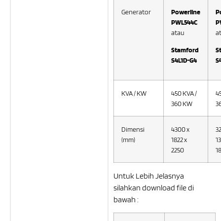
Generator
Powerline
P
PWL544C
P
atau
a
Stamford
S
S4L1D-G4
S
KVA / KW
450 KVA /
4
360 KW
3
Dimensi
4300 x
32
(mm)
1822 x
1
2250
1
Untuk Lebih Jelasnya
silahkan download file di
bawah :