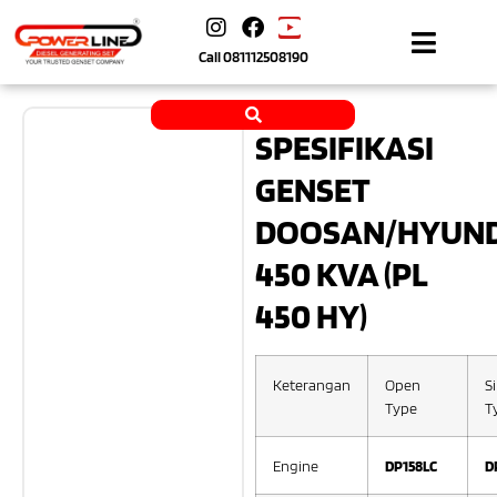
Call
081112508190
SPESIFIKASI
GENSET
DOOSAN/HYUND
450 KVA (PL
450 HY)
Keterangan
Open
Si
Type
T
Engine
DP158LC
D